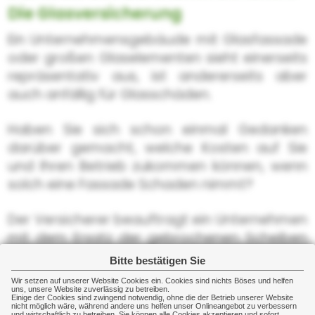
Die Glasversicherung
Ein Unternehmensgebäude mit Glasfassade
oder großen Glaselementen sieht einerseits
repräsentativ aus, ist andererseits aber
auch anfällig für Glasschäden.
Haben Sie sich schon einmal Gedanken
darüber gemacht, welche Kosten auf Sie
und Ihren Betrieb zukommen können, wenn
solch eine Fassade Schaden nimmt?
Der Versicherer beauftragt ein Unternehmen
mit dem Ersatz der gebrochenen Scheiben
und Sie müssen sich nicht weiter kümmern.
Bitte bestätigen Sie
Wir setzen auf unserer Website Cookies ein. Cookies sind nichts Böses und helfen
uns, unsere Website zuverlässig zu betreiben.
Einige der Cookies sind zwingend notwendig, ohne die der Betrieb unserer Website
nicht möglich wäre, während andere uns helfen unser Onlineangebot zu verbessern
und wirtschaftlich zu betreiben. Sie können alle Cookies akzeptieren und sofort