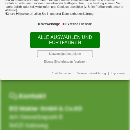
fortfahren oder auch eigene Einstellungen festlegen. Ihre Entscheidung können Sie
nachträglich jederzeit widerrufen und Cookies abwählen (z.B. im Fußbereich unserer
Website).
Nähere Hinweise erhalten Sie in unserer Datenschutzerklärung.
Newsticker
Notwendige
Externe Dienste
ALLE AUSWÄHLEN UND
FORTFAHREN
Notwendige bestätigen
Eigene Einstellungen festlegen
Erstinformation
Datenschutzerklärung
Impressum
Kontakt
B12 Makler GmbH & Co.KG
Am Gewerbepark 8
94121 Salzweg