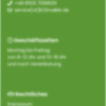
+49 8505 7099630
service[at]b12makler.de
Geschäftszeiten
Montag bis Freitag:
von 8-12 Uhr und 13-16 Uhr
und nach Vereinbarung
Rechtliches
Impressum